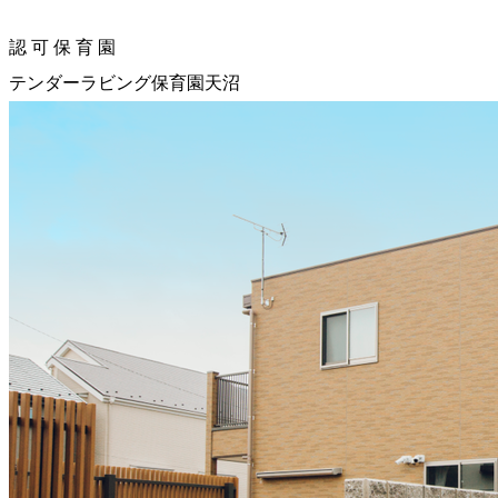
認
可
保
育
園
テンダーラビング保育園天沼