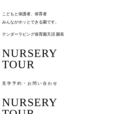
こどもと保護者、保育者
みんながホッとできる園です。
テンダーラビング保育園天沼 園長
NURSERY
TOUR
見
学
予
約
・
お
問
い
合
わ
せ
NURSERY
TOUR